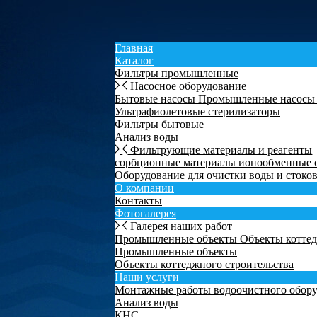
Главная
Каталог
Фильтры промышленные
Насосное оборудование
Бытовые насосы
Промышленные насос
Ультрафиолетовые стерилизаторы
Фильтры бытовые
Анализ воды
Фильтрующие материалы и реагенты
сорбционные материалы
ионообменные
Оборудование для очистки воды и стоко
О компании
Контакты
Фотогалерея
Галерея наших работ
Промышленные объекты
Объекты коттед
Промышленные объекты
Объекты коттеджного строительства
Наши услуги
Монтажные работы водоочистного обор
Анализ воды
КНС