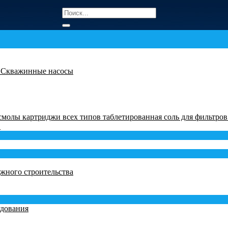
ы
Скважинные насосы
 смолы
картриджи всех типов
таблетированная соль для фильтро
в
жного строительства
удования