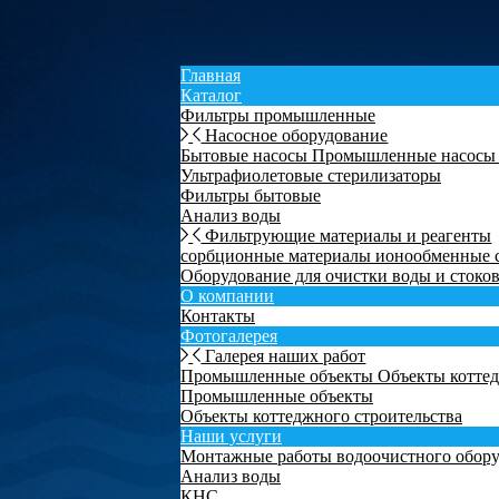
Главная
Каталог
Фильтры промышленные
Насосное оборудование
Бытовые насосы
Промышленные насос
Ультрафиолетовые стерилизаторы
Фильтры бытовые
Анализ воды
Фильтрующие материалы и реагенты
сорбционные материалы
ионообменные
Оборудование для очистки воды и стоко
О компании
Контакты
Фотогалерея
Галерея наших работ
Промышленные объекты
Объекты коттед
Промышленные объекты
Объекты коттеджного строительства
Наши услуги
Монтажные работы водоочистного обор
Анализ воды
КНС