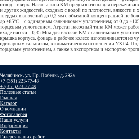
отвод – вверх. Насосы типа КМ предназначены для перекачивани
и других жидкостей, сходных с водой по плотности, вязкости и
твердых включений до 0,2 мм с объемной концентрацией не боле
до +85°С – с одинарным сальниковым уплотнением; от 0 до +10
торцевым уплотнением. Агрегат насосный типа КМ может работа
входе насоса – 0,35 Мпа для насосов КМ с сальниковым уплотн
крышка корпуса, фонарь и рабочее колесо изготавливаются из 
одинарным сальником, в климатическом исполнении УХЛ4. Под
торцовым уплотнением, а также в экспортном и экспортно-троп
Челябинск, ул. Пр. Победы, д. 292а
+7 (351) 223-77-48
+7(351)223-77-49
Полезные статьи
Главная
Каталог
О компании
Фотогалерея
Наши услуги
Информация
Контакты
Галерея наших работ