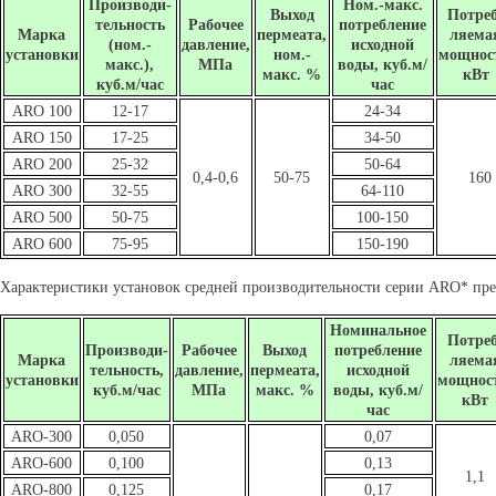
Производи-
Ном.-макс.
Выход
Потре
тельность
Рабочее
потребление
Марка
пермеата,
ляема
(ном.-
давление,
исходной
установки
ном.-
мощнос
макс.),
МПа
воды, куб.м/
макс. %
кВт
куб.м/час
час
ARO 100
12-17
24-34
ARO 150
17-25
34-50
ARO 200
25-32
50-64
0,4-0,6
50-75
160
ARO 300
32-55
64-110
ARO 500
50-75
100-150
ARO 600
75-95
150-190
Характеристики установок средней производительности серии ARO* пре
Номинальное
Потреб
Производи-
Рабочее
Выход
потребление
Марка
ляема
тельность,
давление,
пермеата,
исходной
установки
мощнос
куб.м/час
МПа
макс. %
воды, куб.м/
кВт
час
ARO-300
0,050
0,07
ARO-600
0,100
0,13
1,1
ARO-800
0,125
0,17